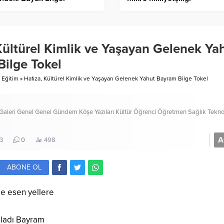
tçilik
Kışkırtmayalım
Kültürel Kimlik ve Yaşayan Gelenek Ya
ilge Tokel
Eğitim
»
Hafıza, Kültürel Kimlik ve Yaşayan Gelenek Yahut Bayram Bilge Tokel
Galeri
Genel
Genel
Gündem
Köşe Yazıları
Kültür
Öğrenci
Öğretmen
Sağlık
Tekno
A
3
0
498
ABONE OL
e esen yellere
akladı Bayram