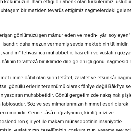
ruh kökümüzün ilham ettiği bir ahenk olan türkülerimiz, üslûbu
uhteşem bir maziden tevarüs ettiğimiz nağmelerdeki gelen
perişan gönlümüzü şen mâmur eden ve medh-i yâri söyleyen”
r lisandır; daha mezun vermemiş sevda mektebinin tâlimidir.
, yandım” fehvasınca muhabbetin, hasretin ve vuslatın gözya
 hâlinin ferahfezâ bir iklimde dile gelen içli gönül nağmesidir
kmet ilmine dâhil olan şiirin letâfet, zarafet ve efsunkâr nağm
tsal gönüllü erlerin terennümü olarak fânîye değil Bâkî’ye se
an yazdıran muhabbetidir. Gönül gergefimizde nakış nakış iş
in tablosudur. Söz ve ses mimarlarımızın himmet eseri olarak
tercümanıdır. Cennet-âsâ coğrafyamızı, kimliğimizi ve
seslendiren şiiriyet ile makam münasebetinin insaniyetle
imizin, vuslatımızın, tesellîmizin, coşkumuzun, yaşama sevinc