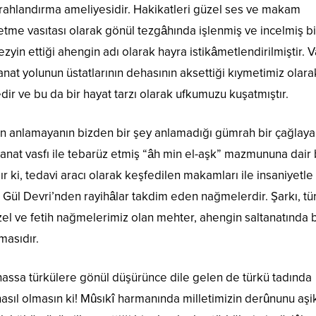
erahlandırma ameliyesidir. Hakikatleri güzel ses ve makam
n etme vasıtası olarak gönül tezgâhında işlenmiş ve incelmiş bi
ezyin ettiği ahengin adı olarak hayra istikâmetlendirilmiştir. V
anat yolunun üstatlarının dehasının aksettiği kıymetimiz olara
edir ve bu da bir hayat tarzı olarak ufkumuzu kuşatmıştır.
n anlamayanın bizden bir şey anlamadığı gümrah bir çağlaya
 sanat vasfı ile tebarüz etmiş “âh min el-aşk” mazmununa dair 
ır ki, tedavi aracı olarak keşfedilen makamları ile insaniyetle
 Gül Devri’nden rayihâlar takdim eden nağmelerdir. Şarkı, tü
azel ve fetih nağmelerimiz olan mehter, ahengin saltanatında b
masıdır.
assa türkülere gönül düşürünce dile gelen de türkü tadında
nasıl olmasın ki! Mûsıkî harmanında milletimizin derûnunu aşi