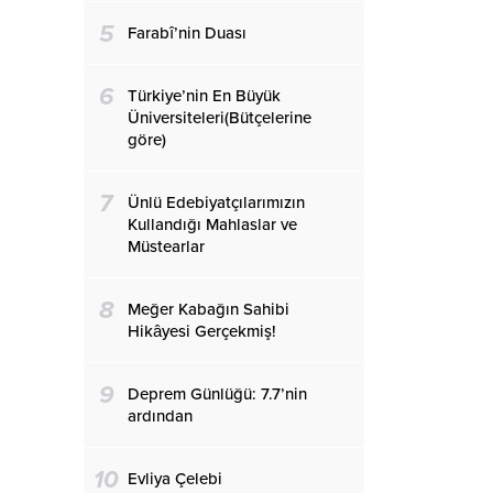
5
Farabî’nin Duası
6
Türkiye’nin En Büyük
Üniversiteleri(Bütçelerine
göre)
7
Ünlü Edebiyatçılarımızın
Kullandığı Mahlaslar ve
Müstearlar
8
Meğer Kabağın Sahibi
Hikâyesi Gerçekmiş!
9
Deprem Günlüğü: 7.7’nin
ardından
10
Evliya Çelebi