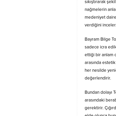
sıkıştırarak şek
nağmelerin anla
medeniyet daire
verdiğini inceler
Bayram Bilge Tok
sadece icra edil
ettiği bir anlam
arasında estetik
her nesilde yenid
değerlendirir.
Bundan dolayı T
arasındaki berab
gerektirir. Çığır
elde olunca bunu