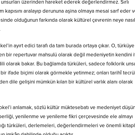
il unsurları üzerinden hareket ederek değerlendirmez. Sırlı
m kapısını aralayıp derununa aşina olmaya mesai sarf eder 
sinde olduğunun farkında olarak kültürel çevrenin neye nasıl
.
el’in ayırt edici tarafı da tam burada ortaya çıkar. O, türküye
en bir repertuvar mahsulü olarak değil medeniyetin kendini 
 dili olarak bakar. Bu bağlamda türküleri, sadece folklorik uns
 bir ifade biçimi olarak görmekle yetinmez; onları tarihî tecr
en dile gelişini mümkün kılan bir kültürel varlık alanı olarak
okel’i anlamak, sözlü kültür müktesebatı ve medeniyet düşü
erliği, yenilenme ve yenileme fikri çerçevesinde ele almayı
dığı türküleri, derlemeleri, değerlendirmeleri ve önemli kitapl
n imkân dahilinde olduğu açıktır.