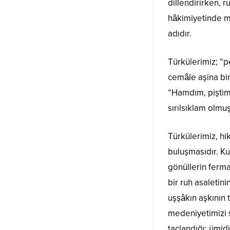
dillendirirken, 
hâkimiyetinde m
adıdır.
Türkülerimiz; “
cemâle aşina bi
“Hamdım, piştim
sırılsıklam olmuş
Türkülerimiz, hi
buluşmasıdır. Ku
gönüllerin ferm
bir ruh asaletin
uşşâkın aşkının 
medeniyetimizi 
taçlandığı; ümid