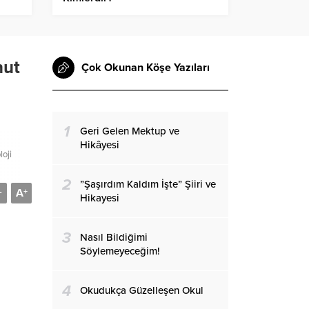
hut
Çok Okunan Köşe Yazıları
1
Geri Gelen Mektup ve
Hikâyesi
loji
2
”Şaşırdım Kaldım İşte” Şiiri ve
A
-
+
Hikayesi
3
Nasıl Bildiğimi
Söylemeyeceğim!
4
Okudukça Güzelleşen Okul