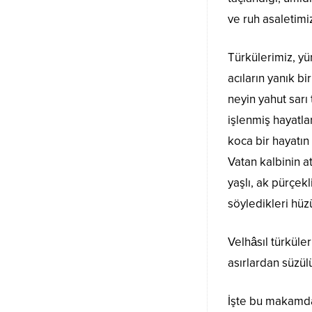
ve ruh asaletimi
Türkülerimiz, yü
acıların yanık b
neyin yahut sarı t
işlenmiş hayatl
koca bir hayatın
Vatan kalbinin a
yaşlı, ak pürçekl
söyledikleri hüz
Velhâsıl türküle
asırlardan süzül
İşte bu makamda