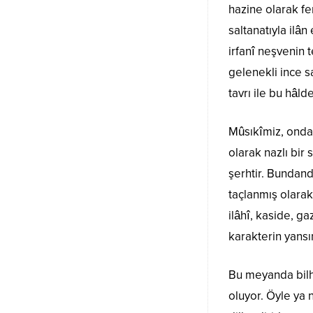
hazine olarak f
saltanatıyla ilâ
irfanî neşvenin t
gelenekli ince s
tavrı ile bu hâld
Mûsıkîmiz, onda
olarak nazlı bir
şerhtir. Bundand
taçlanmış olarak
ilâhî, kaside, g
karakterin yansı
Bu meyanda bilh
oluyor. Öyle ya 