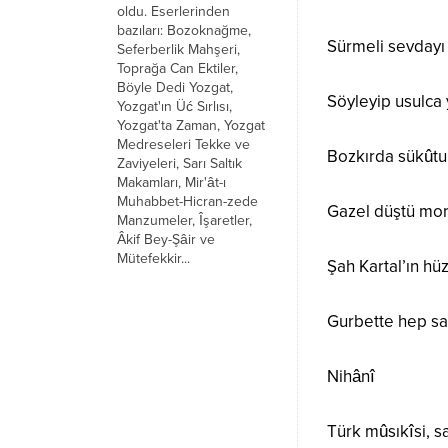
oldu. Eserlerinden
bazıları: Bozoknağme,
Sürmeli sevdayı 
Seferberlik Mahşeri,
Toprağa Can Ektiler,
Böyle Dedi Yozgat,
Söyleyip usulca
Yozgat'ın Üć Sırlısı,
Yozgat'ta Zaman, Yozgat
Medreseleri Tekke ve
Bozkırda sükûtu
Zaviyeleri, Sarı Saltık
Makamları, Mir'ât-ı
Muhabbet-Hicran-zede
Gazel düştü mor
Manzumeler, Îşaretler,
Âkif Bey-Şâir ve
Mütefekkir...
Şah Kartal’ın hü
Gurbette hep sa
Nihânî
Türk mûsıkîsi, sa