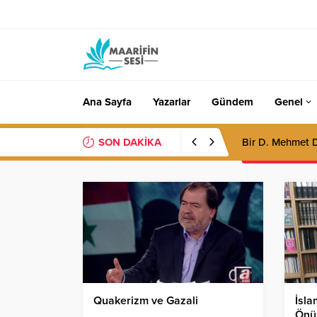
Ana Sayfa
Yazarlar
Gündem
Genel
SON DAKİKA
Yozlaşmanın üs
Quakerizm ve Gazali
İsl
Önü