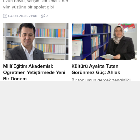
uzun boylu, sarışın, karizmatik her
yılın yüzüne bir apolet gibi
kıdemçizgisi çizdiği Aydınlı abimiz.
04.08.2026 21:40
2
Arkadaşımın babası olur kendileri.
Olay gençliğinde meydana
geliyor, 1940’lı yıllar. Altın vuruşun
sahibi abimizin babası. Mekânı
cennet olsun. Gençliğin deli dolu
yılları. Yanlış arkadaşlıklar, yanlış
zaman, yanlış mekân ve ardı...
Millî Eğitim Akademisi:
Kültürü Ayakta Tutan
Öğretmen Yetiştirmede Yeni
Görünmez Güç: Ahlak
Bir Dönem
Bir toplumun gerçek zenginliği
Millî Eğitim Akademisi, kuruluş
nedir? Sahip olduğu madenler,
sürecinde eğitim kamuoyunda en
inşa ettiği şehirler, geliştirdiği
çok tartışılan projelerden biri
teknoloji mi? Yoksa nesilden
04.08.2026 00:22
3
02.08.2026 20:00
0
oldu. Tartışmaların odağında ise
nesile aktardığı görünmez
Akademinin öğretmen yetiştirme
değerleri mi? Tarih bize
sistemindeki yeri vardı. Aradan
gösteriyor ki güçlü toplumları
geçen süre içerisinde tartışmalar
birbirinden ayıran yalnızca
yerini sessizliğe bıraktı. Bugün ilk
ekonomik veya
grup öğretmen adayları hazırlık
askeri üstünlükleri değildir. Onları