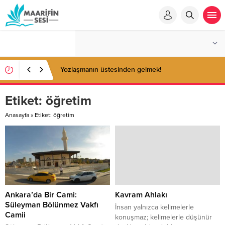
Yozlaşmanın üstesinden gelmek!
Etiket:
öğretim
Anasayfa
»
Etiket: öğretim
Ankara’da Bir Cami:
Kavram Ahlakı
Süleyman Bölünmez Vakfı
İnsan yalnızca kelimelerle
Camii
konuşmaz; kelimelerle düşünür