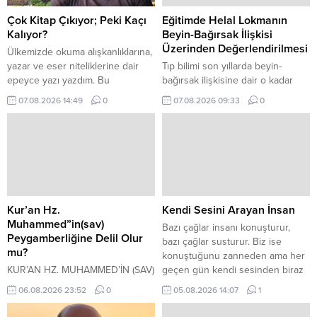
sonra tekrar yaşamaya başlar. D.
ağrım ve aşinam olan Akçağ
Mehmet Doğan’ın aramızdan
Yayınları...
Çok Kitap Çıkıyor; Peki Kaçı
Eğitimde Helal Lokmanın
ayrılışının üzerinden...
Kalıyor?
Beyin-Bağırsak İlişkisi
Üzerinden Değerlendirilmesi
Ülkemizde okuma alışkanlıklarına,
yazar ve eser niteliklerine dair
Tıp bilimi son yıllarda beyin-
epeyce yazı yazdım. Bu
bağırsak ilişkisine dair o kadar
çerçevede sistemin mühim
çok bulguya ulaştı ki; artık
07.08.2026 14:49
0
07.08.2026 09:33
0
ayaklarından yayıncılığı atladığımı
otoriteler bağırsak için “ikinci
hissettim. Halbuki yayınevinin
beyin” tabirini kullanmaktan
içinde bulunduğu durum, yöntem
çekinmiyorlar. Aslında yakından
ve teknikleri, davranışları da en az
bakıldığında beyin-bağırsak
yazar ve okur kadar önemlidir.
arasında muazzam bir paralellik
Bundan mütevellit bu yazımda
olduğu görülür. Haydi! Gelin
meselenin yayıncılık boyutunu
beyin-bağırsak arasındaki bu
odağıma aldım. Haddizatında
paralellikler üzerinden eğitimde
Kur’an Hz.
Kendi Sesini Arayan İnsan
bende bu gözden geçirmeye...
helal lokmanın önemini ele alalım.
Muhammed”in(sav)
Bazı çağlar insanı konuşturur,
Bağırsağın göz, burun, dudak,
Peygamberliğine Delil Olur
bazı çağlar susturur. Biz ise
ağız,...
mu?
konuştuğunu zanneden ama her
KUR’AN HZ. MUHAMMED’İN (SAV)
geçen gün kendi sesinden biraz
PEYGAMBERLİĞİNE DELİL OLUR
daha uzaklaşan fısıltılar çağının
06.08.2026 23:52
0
05.08.2026 14:07
1
MU? Cağfer KARADAŞ Şöyle bir
içindeyiz. Kelimeler çoğaldı;
soruyla karşılaştım: “Kur’an elçiye
cümleler azaldı. Görüntüler