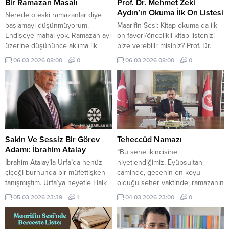
Bir Ramazan Masalı
Prof. Dr. Mehmet Zeki
Aydın’ın Okuma İlk On Listesi
Nerede o eski ramazanlar diye
başlamayı düşünmüyorum.
Maarifin Sesi: Kitap okuma da ilk
Endişeye mahal yok. Ramazan ayı
on favori/öncelikli kitap listenizi
üzerine düşününce aklıma ilk
bize verebilir misiniz? Prof. Dr.
gelen şeyi sizinle paylaşacağım.
Mehmet Zeki Aydın: Her
06.03.2026 08:00
0
06.03.2026 08:00
0
Efendim malum Konyalıyız. İlk
seviyedeki insan için önerilerim
çocukluğum diye
farklı olacak; bu nedenle ben
niteleyebileceğim beş altı
kitap ve yazar ismi vermek yerine
yaşlarında iken Kovanağzı
genel tavsiyelerde bulunmak
semtinde ikamet ediyordu
istiyorum. Her Müslüman önce
bizimkiler bittabi ben de. Orada
kendi seviyesine uygun, İslam
Ramazan ayına dair hatırladığım;
İlmihali kitabı ile okumaya
anacığımın öğleyin içini tepeleme
başlamalıdır....
Sakin Ve Sessiz Bir Görev
Teheccüd Namazı
ekmekle doldurduğu...
Adamı: İbrahim Atalay
“Bu sene ikincisine
İbrahim Atalay’la Urfa’da henüz
niyetlendiğimiz, Eyüpsultan
çiçeği burnunda bir müfettişken
caminde, gecenin en koyu
tanışmıştım. Urfa’ya heyetle Halk
olduğu seher vaktinde, ramazanın
Kütüphanesi ile Urfa Müzesini
son on gecesinde, hatimle
05.03.2026 23:39
1
04.03.2026 23:00
0
denetlemeye gelmişlerdi.
Teheccüd namazı kılınması için bir
Başmüfettişleri Mardinli, Senih
çalışmanın gayreti içindeyiz.
Vehbi Sayın Bey isminde kibar,
Ülkemizin seçkin kurra