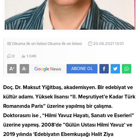
Okuma ilk on listesi
Okuma ilk on listesi
20.06.2021 13:01
0
1.049
A
A
+
-
ABONE OL
Doç. Dr. Maksut Yiğitbaş, akademisyen. Bir edebiyat ve
kültür adamı. Yüksek lisansı “II. Meşrutiyet’e Kadar Türk
Romanında Paris” üzerine yapılmış bir çalışma.
Doktorasını ise , “Hilmi Yavuz Hayatı, Sanatı ve Eserleri”
üzerine yapmış. 2008’de ”Gülün Ustası Hilmi Yavuz’ ve
2019 yılında ‘Edebiyatın Ebemkuşağı Halit Ziya