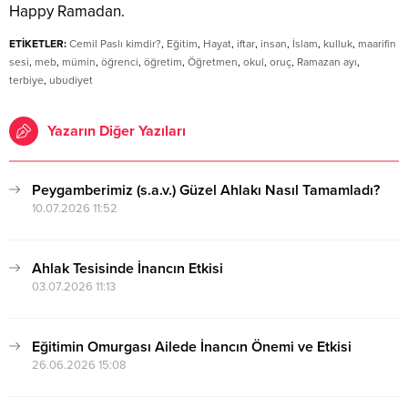
Happy Ramadan.
ETİKETLER:
Cemil Paslı kimdir?
,
Eğitim
,
Hayat
,
iftar
,
insan
,
İslam
,
kulluk
,
maarifin
sesi
,
meb
,
mümin
,
öğrenci
,
öğretim
,
Öğretmen
,
okul
,
oruç
,
Ramazan ayı
,
terbiye
,
ubudiyet
Yazarın Diğer Yazıları
Peygamberimiz (s.a.v.) Güzel Ahlakı Nasıl Tamamladı?
10.07.2026 11:52
Ahlak Tesisinde İnancın Etkisi
03.07.2026 11:13
Eğitimin Omurgası Ailede İnancın Önemi ve Etkisi
26.06.2026 15:08