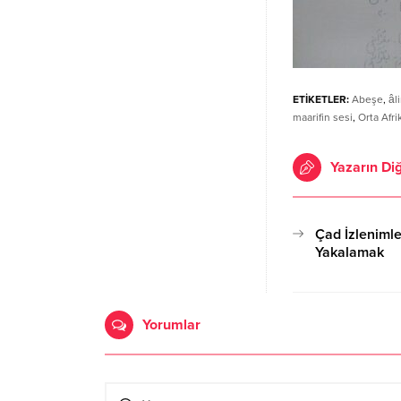
ETİKETLER:
Abeşe
,
âl
maarifin sesi
,
Orta Afri
Yazarın Diğ
Çad İzlenimle
Yakalamak
05.08.2024 21:5
Yorumlar