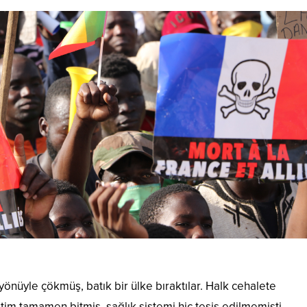
yönüyle çökmüş, batık bir ülke bıraktılar. Halk cehalete
tim tamamen bitmiş, sağlık sistemi hiç tesis edilmemişti.