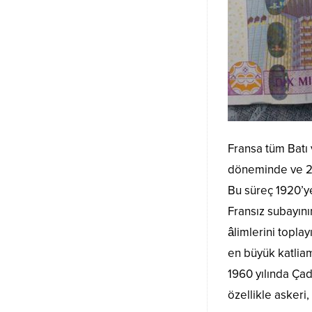
Fransa tüm Batı 
döneminde ve 20.
Bu süreç 1920’ye
Fransız subayın
âlimlerini topla
en büyük katliam
1960 yılında Çad
özellikle askeri