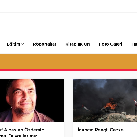
Eğitim
Röportajlar
Kitap İlk On
Foto Galeri
Ha
f Alpaslan Özdemir:
İnancın Rengi: Gazze
ma, Duygularımızı