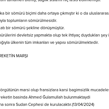
bir sömürü biçimi daha ortaya çıkmıştır ki o da uluslararas
ığıyla toplumların sömürülmesidir.
katı bir sömürü şekline dönüşmüştür.
mürülerini devletsiz yapmakta olup tek ihtiyaç duydukları şey i
cığıyla ülkenin tüm imkanları ve yapısı sömürülmektedir.
REKETİN MARŞI
örgütünün marsi olup fransizlara karsi bagimsizlik mucadele
areketin basinda Ahmed Ğulamullah bulunmaktaydi
ha sonra Sudan Cephesi de kurulacaktır.(13/04/2024)