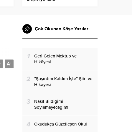
Çok Okunan Köşe Yazıları
1
Geri Gelen Mektup ve
Hikâyesi
A
-
+
2
”Şaşırdım Kaldım İşte” Şiiri ve
Hikayesi
3
Nasıl Bildiğimi
Söylemeyeceğim!
4
Okudukça Güzelleşen Okul