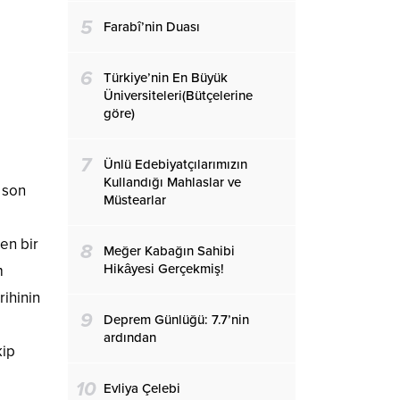
5
Farabî’nin Duası
6
Türkiye’nin En Büyük
Üniversiteleri(Bütçelerine
göre)
7
Ünlü Edebiyatçılarımızın
Kullandığı Mahlaslar ve
 son
Müstearlar
en bir
8
Meğer Kabağın Sahibi
Hikâyesi Gerçekmiş!
m
rihinin
9
Deprem Günlüğü: 7.7’nin
ardından
kip
10
Evliya Çelebi