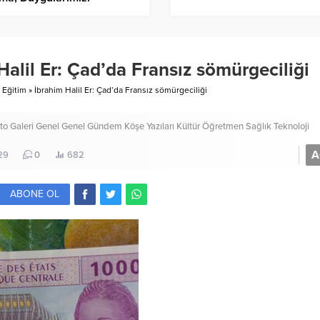
kete Geçirendir.
Halil Er: Çad’da Fransız sömürgeciliği
Eğitim
»
İbrahim Halil Er: Çad’da Fransız sömürgeciliği
to Galeri
Genel
Genel
Gündem
Köşe Yazıları
Kültür
Öğretmen
Sağlık
Teknoloji
A
29
0
682
ABONE OL