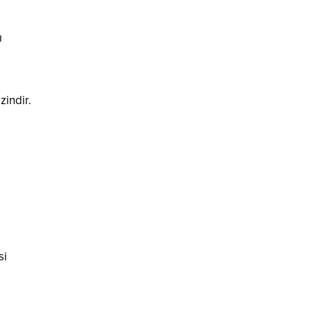
ı
zindir.
si