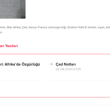
imler
,
Batı Afrika
,
Çad
,
fransa
,
Fransız sömürgeciliği
,
İbrahim Halil Er kimdir
,
isyan
,
köl
ka
er Yazıları
ri: Afrika’da Özgürlüğü
Çad Notları
02.08.2024 21:05
3