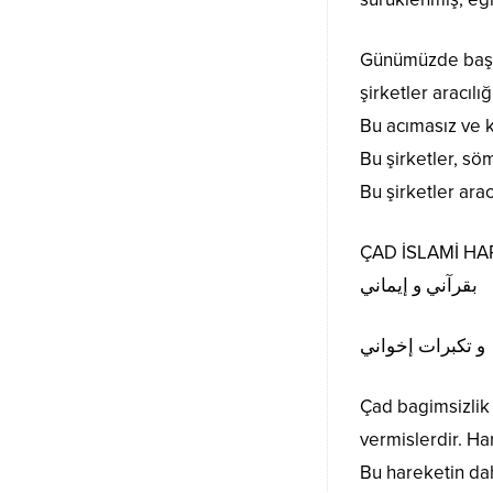
Günümüzde başka 
şirketler aracıl
Bu acımasız ve 
Bu şirketler, sö
Bu şirketler ara
ÇAD İSLAMİ HA
بقرآني و إيماني
و تكبرات إخواني
Çad bagimsizlik 
vermislerdir. H
Bu hareketin da